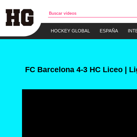
HOCKEY GLOBAL
ESPAÑA
INT
FC Barcelona 4-3 HC Liceo | Li